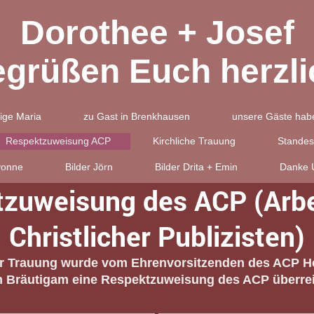
Dorothee + Josef
egrüßen Euch herzli
ige Maria
zu Gast in Brenkhausen
unsere Gäste habe
Respektzuweisung ACP
Kirchliche Trauung
Standes
vonne
Bilder Jörn
Bilder Drita + Emin
Danke U
zuweisung des ACP (Arbe
Christlicher Publizisten)
der Trauung wurde vom Ehrenvorsitzenden des ACP He
 Bräutigam eine Respektzuweisung des ACP überrei