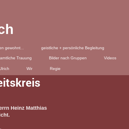
ch
n gewohnt...
geistliche + persönliche Begleitung
amtliche Trauung
Bilder nach Gruppen
Videos
lrich
Wir
Regie
itskreis
rrn Heinz Matthias
cht.