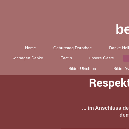
b
Home
Geburtstag Dorothee
Danke Heil
wir sagen Danke
Fact`s
unsere Gäste
Bilder Ulrich ua
Bilder Y
Respekt
... im Anschluss 
dem