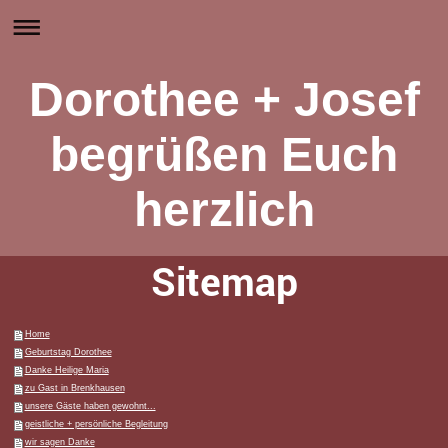
Dorothee + Josef
begrüßen Euch
herzlich
Sitemap
Home
Geburtstag Dorothee
Danke Heilige Maria
zu Gast in Brenkhausen
unsere Gäste haben gewohnt...
geistliche + persönliche Begleitung
wir sagen Danke