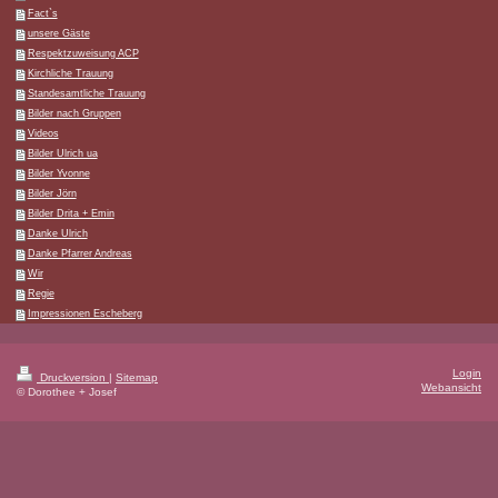
Fact`s
unsere Gäste
Respektzuweisung ACP
Kirchliche Trauung
Standesamtliche Trauung
Bilder nach Gruppen
Videos
Bilder Ulrich ua
Bilder Yvonne
Bilder Jörn
Bilder Drita + Emin
Danke Ulrich
Danke Pfarrer Andreas
Wir
Regie
Impressionen Escheberg
Login
Druckversion
|
Sitemap
Webansicht
© Dorothee + Josef