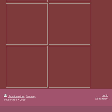
Login
Druckversion
|
Sitemap
Webansicht
© Dorothee + Josef