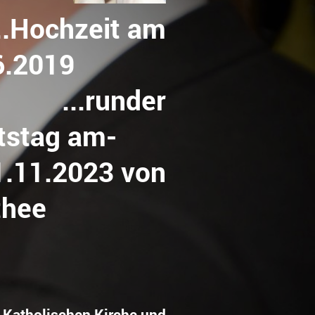
..Hochzeit am
.6.2019
...runder
rtstag am-
11.2023 von
rothee
er Katholischen Kirche und