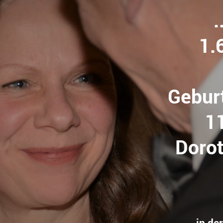
.
1
Gebu
11.
Do
...in d