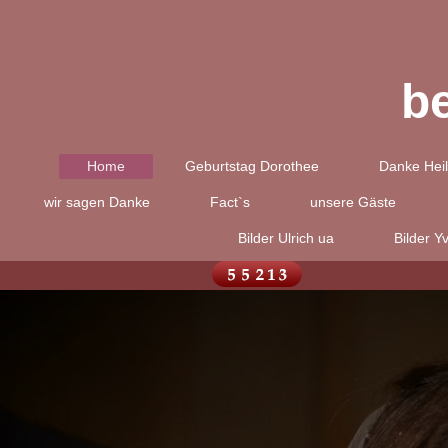
b
Home
Geburtstag Dorothee
Danke Heil
wir sagen Danke
Fact`s
unsere Gäste
Bilder Ulrich ua
Bilder Y