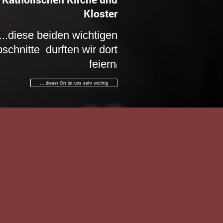
Kloster
....diese beiden wichtigen
chnitte durften wir dort
feiern
!
... dieser Ort ist uns sehr wichtig