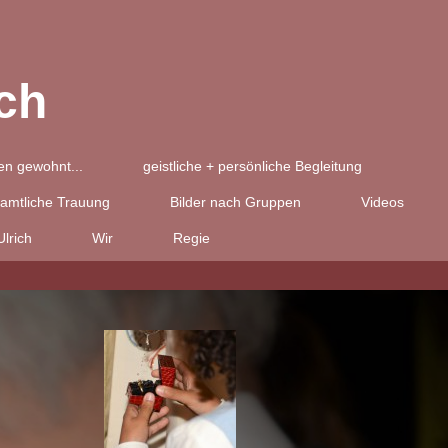
ch
n gewohnt...
geistliche + persönliche Begleitung
amtliche Trauung
Bilder nach Gruppen
Videos
lrich
Wir
Regie