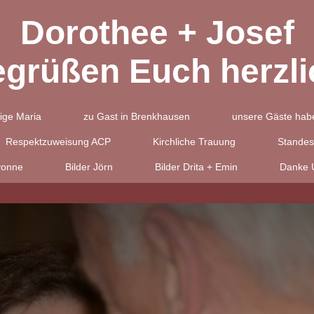
Dorothee + Josef
egrüßen Euch herzli
ige Maria
zu Gast in Brenkhausen
unsere Gäste habe
Respektzuweisung ACP
Kirchliche Trauung
Standes
vonne
Bilder Jörn
Bilder Drita + Emin
Danke U